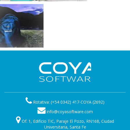
Rotativa: (+54 0342) 417-COYA (2692)
info@coyasoftware.com
Of. 1, Edificio TIC, Paraje El Pozo, RN168, Ciudad
Universitaria, Santa Fe